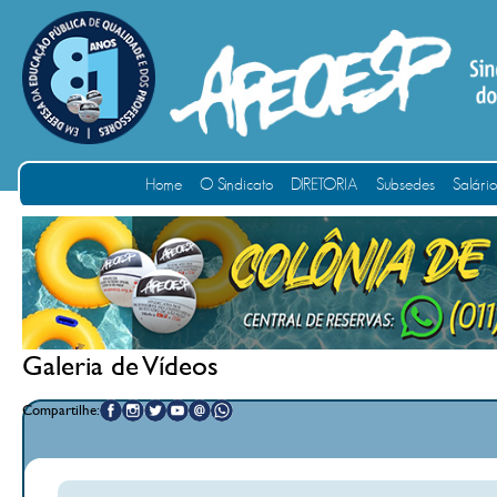
Home
O Sindicato
DIRETORIA
Subsedes
Salári
Galeria de Vídeos
Compartilhe: