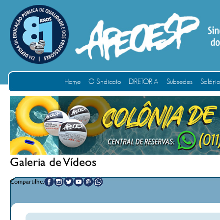
Home
O Sindicato
DIRETORIA
Subsedes
Salári
Galeria de Vídeos
Compartilhe: