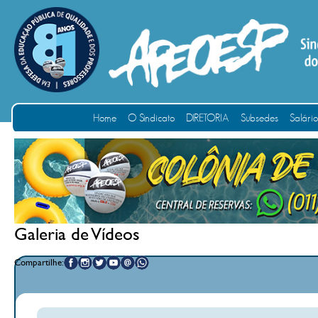
Home
O Sindicato
DIRETORIA
Subsedes
Salári
Galeria de Vídeos
Compartilhe: