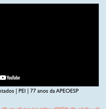
tados | PEI | 77 anos da APEOESP