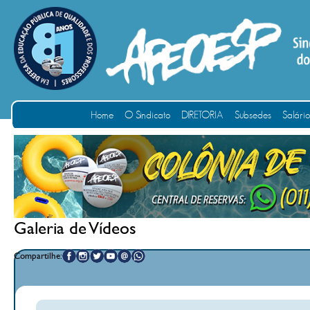
Home
O Sindicato
DIRETORIA
Subsedes
Salári
Galeria de Vídeos
Compartilhe: