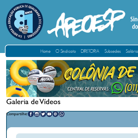
Home
O Sindicato
DIRETORIA
Subsedes
Salári
Galeria de Vídeos
Compartilhe: