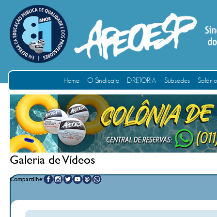
Home
O Sindicato
DIRETORIA
Subsedes
Salári
Galeria de Vídeos
Compartilhe: