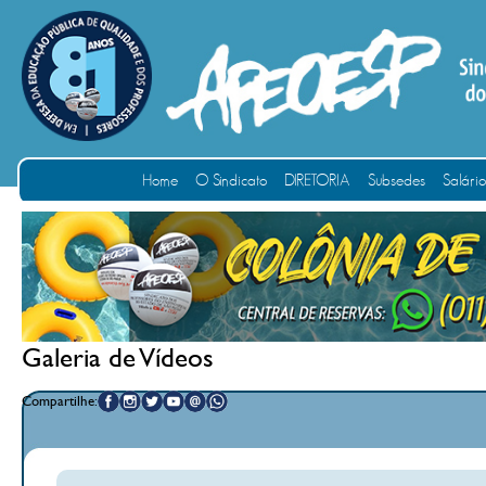
Home
O Sindicato
DIRETORIA
Subsedes
Salári
Galeria de Vídeos
Compartilhe: