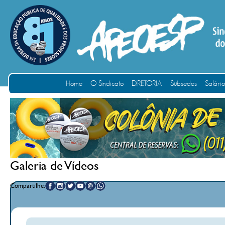
Home
O Sindicato
DIRETORIA
Subsedes
Salári
Galeria de Vídeos
Compartilhe: