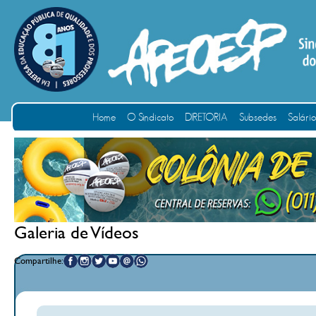
Home
O Sindicato
DIRETORIA
Subsedes
Salári
Galeria de Vídeos
Compartilhe: