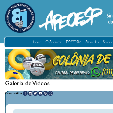
Home
O Sindicato
DIRETORIA
Subsedes
Salári
Galeria de Vídeos
Compartilhe: