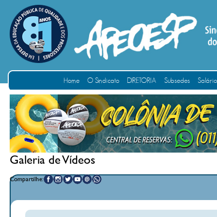
Home
O Sindicato
DIRETORIA
Subsedes
Salári
Galeria de Vídeos
Compartilhe: