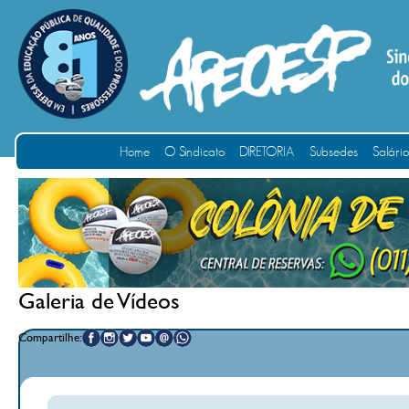
Home
O Sindicato
DIRETORIA
Subsedes
Salári
Galeria de Vídeos
Compartilhe: