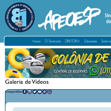
Home
O Sindicato
DIRETORIA
Subsedes
Salári
Galeria de Vídeos
Compartilhe: