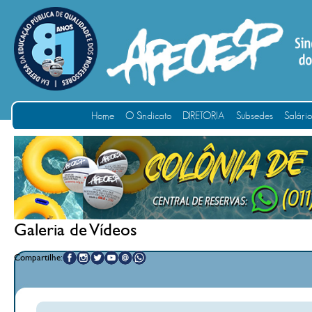
Home
O Sindicato
DIRETORIA
Subsedes
Salári
Galeria de Vídeos
Compartilhe: