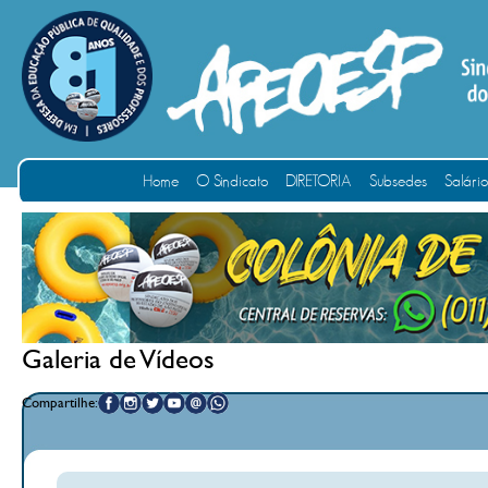
Home
O Sindicato
DIRETORIA
Subsedes
Salári
Galeria de Vídeos
Compartilhe: