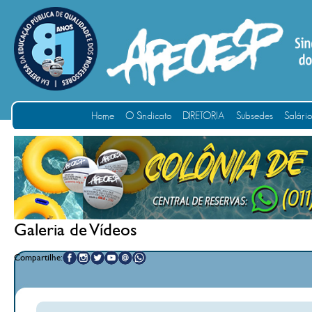
Home
O Sindicato
DIRETORIA
Subsedes
Salári
Galeria de Vídeos
Compartilhe: