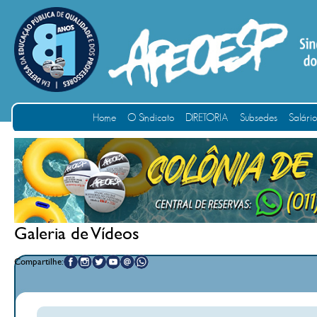
Home
O Sindicato
DIRETORIA
Subsedes
Salári
Galeria de Vídeos
Compartilhe: