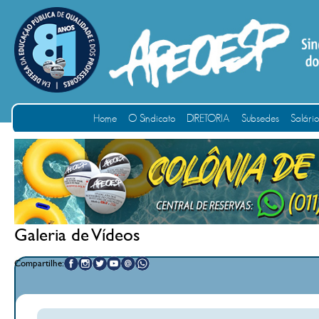
Home
O Sindicato
DIRETORIA
Subsedes
Salári
Galeria de Vídeos
Compartilhe: