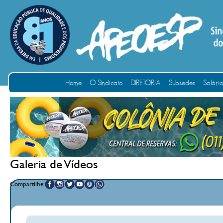
Home
O Sindicato
DIRETORIA
Subsedes
Salári
Galeria de Vídeos
Compartilhe: