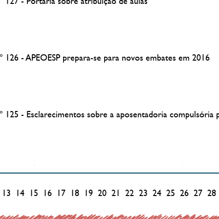
 127 - Portaria sobre atribuição de aulas
N° 126 - APEOESP prepara-se para novos embates em 2016
° 125 - Esclarecimentos sobre a aposentadoria compulsória 
13
14
15
16
17
18
19
20
21
22
23
24
25
26
27
28