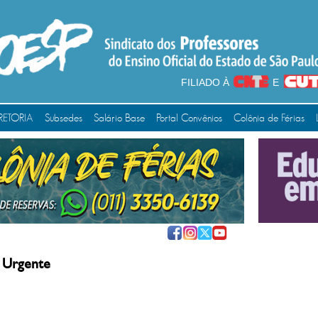
FILIADO À
E
RETORIA
Subsedes
Salário Base
Portal Convênios
Colônia de Férias
 Urgente