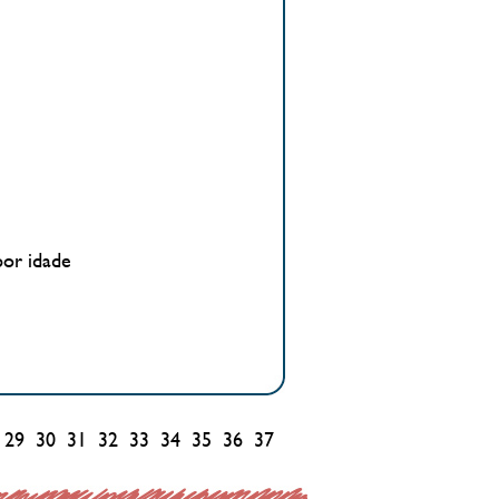
por idade
29
30
31
32
33
34
35
36
37
38
39
40
41
42
43
44