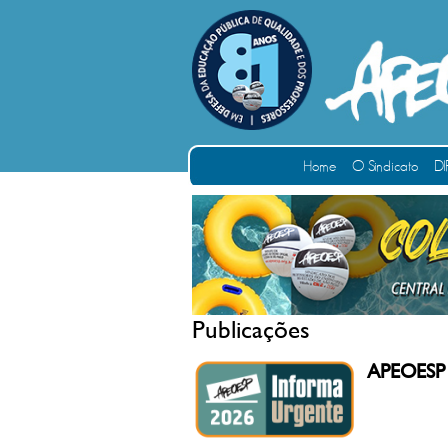
Home
O Sindicato
DI
Publicações
APEOESP