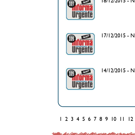
18/12/2015 - N°
17/12/2015 - 
14/12/2015 - N
1
2
3
4
5
6
7
8
9
10
11
12