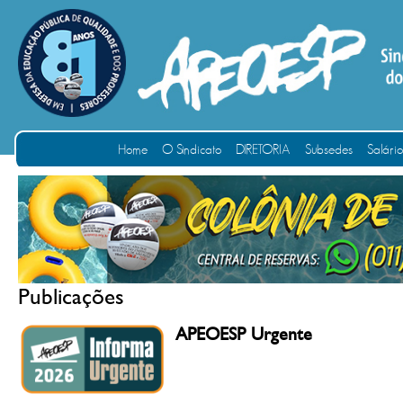
Home
O Sindicato
DIRETORIA
Subsedes
Salári
Publicações
APEOESP Urgente