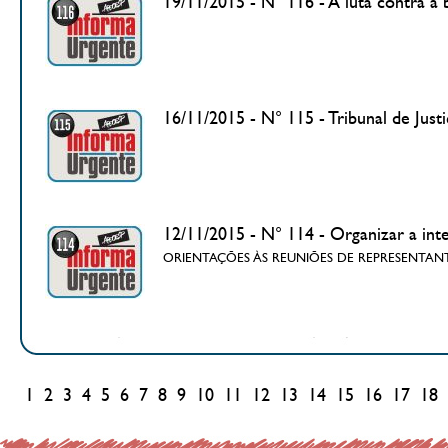
19/11/2015 - N° 116 - A luta contra a 
16/11/2015 - N° 115 - Tribunal de Jus
12/11/2015 - N° 114 - Organizar a inte
ORIENTAÇÕES ÀS REUNIÕES DE REPRESENTAN
1
2
3
4
5
6
7
8
9
10
11
12
13
14
15
16
17
18