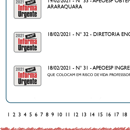
19/02/2021 - N° 33 - APEOESP OB
ARARAQUARA
18/02/2021 - N° 32 - DIRETORIA
18/02/2021 - N° 31 - APEOESP 
QUE COLOCAM EM RISCO DE VIDA PROFESSS
1
2
3
4
5
6
7
8
9
10
11
12
13
14
15
16
17
18