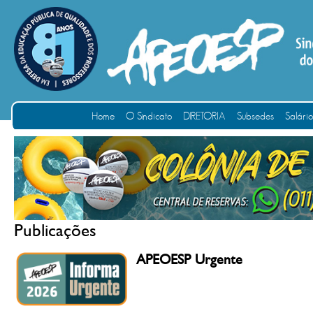
Home
O Sindicato
DIRETORIA
Subsedes
Salári
Publicações
APEOESP Urgente