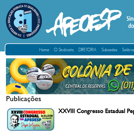
Home
O Sindicato
DIRETORIA
Subsedes
Salári
Publicações
XXVIII Congresso Estadual Pe