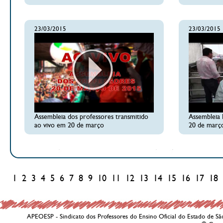
23/03/2015
23/03/2015
Assembleia dos professores transmitido
Assembleia 
ao vivo em 20 de março
20 de març
1
2
3
4
5
6
7
8
9
10
11
12
13
14
15
16
17
18
APEOESP - Sindicato dos Professores do Ensino Oficial do Estado de Sã