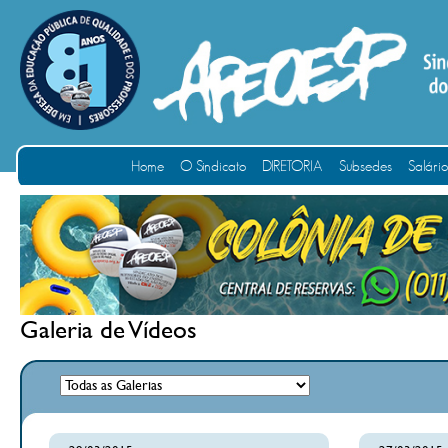
Home
O Sindicato
DIRETORIA
Subsedes
Salári
Galeria de Vídeos