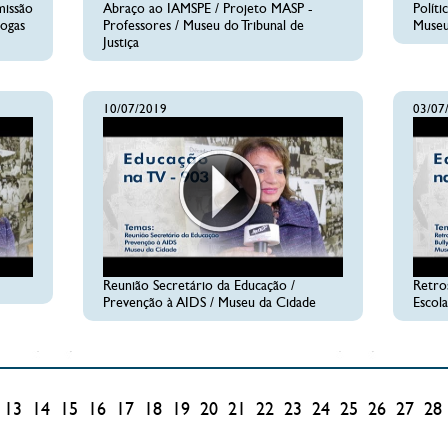
missão
Abraço ao IAMSPE / Projeto MASP -
Polít
rogas
Professores / Museu do Tribunal de
Museu
Justiça
10/07/2019
03/07
Reunião Secretário da Educação /
Retros
Prevenção à AIDS / Museu da Cidade
Escol
13
14
15
16
17
18
19
20
21
22
23
24
25
26
27
28