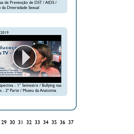
icas de Prevenção de DST / AIDS /
 da Diversidade Sexual
/2019
pectiva - 1° Semestre / Bullying nas
as - 2ª Parte / Museu da Anatomia
29
30
31
32
33
34
35
36
37
38
39
40
41
42
43
44