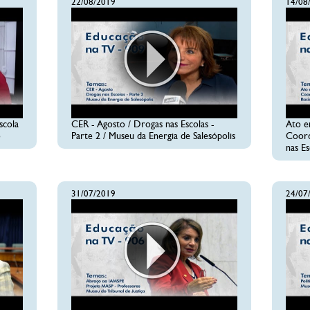
22/08/2019
14/08
scola
CER - Agosto / Drogas nas Escolas -
Ato e
o
Parte 2 / Museu da Energia de Salesópolis
Coord
nas Es
31/07/2019
24/07