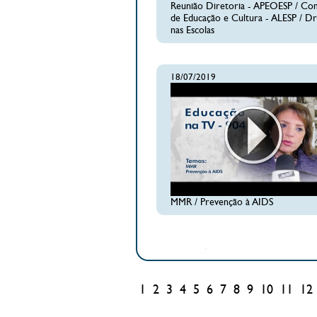
Reunião Diretoria - APEOESP / Co
de Educação e Cultura - ALESP / D
nas Escolas
18/07/2019
MMR / Prevenção à AIDS
1
2
3
4
5
6
7
8
9
10
11
12