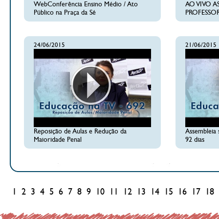
WebConferência Ensino Médio / Ato
AO VIVO A
Público na Praça da Sé
PROFESSOR
24/06/2015
21/06/2015
Reposição de Aulas e Redução da
Assembleia 
Maioridade Penal
92 dias
1
2
3
4
5
6
7
8
9
10
11
12
13
14
15
16
17
18