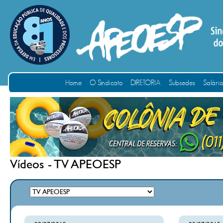
Home
O Sindicato
DIRETORIA
Subsedes
Salári
Vídeos - TV APEOESP