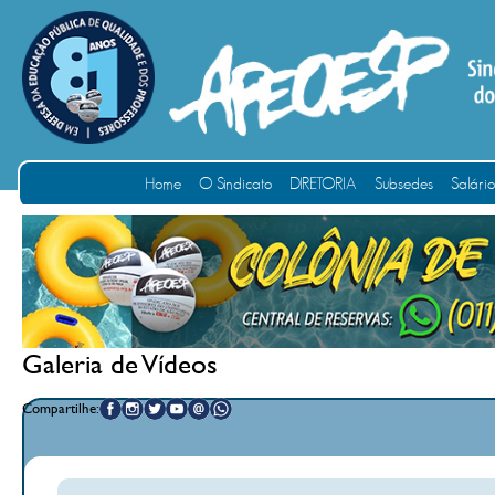
Home
O Sindicato
DIRETORIA
Subsedes
Salári
Galeria de Vídeos
Compartilhe: