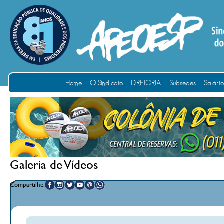
Home
O Sindicato
DIRETORIA
Subsedes
Salári
Galeria de Vídeos
Compartilhe: