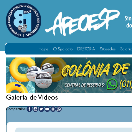
Home
O Sindicato
DIRETORIA
Subsedes
Salári
Galeria de Vídeos
Compartilhe: