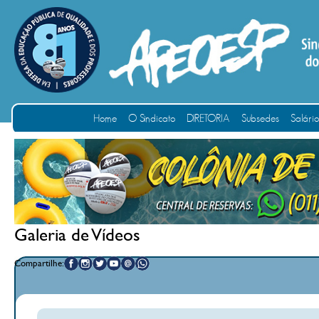
Home
O Sindicato
DIRETORIA
Subsedes
Salári
Galeria de Vídeos
Compartilhe: