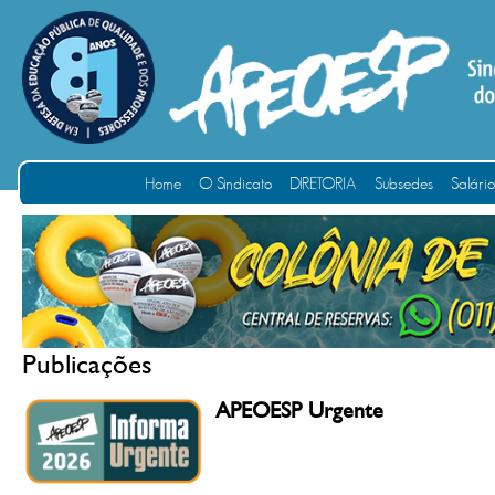
Home
O Sindicato
DIRETORIA
Subsedes
Salári
Publicações
APEOESP Urgente