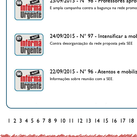
25/09/2015 - N° 98 - Professores apr
E ampla campanha contra a bagunça na rede promo
24/09/2015 - N° 97 - Intensificar a mo
Contra desorganização da rede proposta pela SEE
22/09/2015 - N° 96 - Atentos e mobiliz
Informações sobre reunião com a SEE.
1
2
3
4
5
6
7
8
9
10
11
12
13
14
15
16
17
18