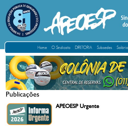
Home
O Sindicato
DIRETORIA
Subsedes
Salári
Publicações
APEOESP Urgente