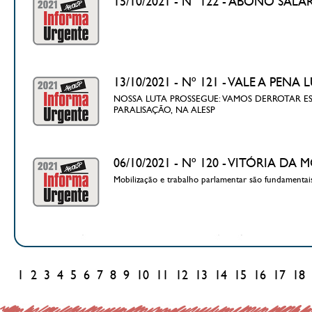
15/10/2021 - N° 122 - ABONO SAL
13/10/2021 - Nº 121 - VALE A P
NOSSA LUTA PROSSEGUE: VAMOS DERROTAR ESS
PARALISAÇÃO, NA ALESP
06/10/2021 - Nº 120 - VITÓRIA 
Mobilização e trabalho parlamentar são fundamentai
1
2
3
4
5
6
7
8
9
10
11
12
13
14
15
16
17
18