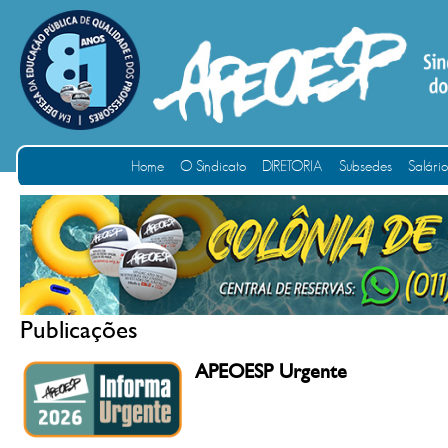
Home
O Sindicato
DIRETORIA
Subsedes
Salári
Publicações
APEOESP Urgente